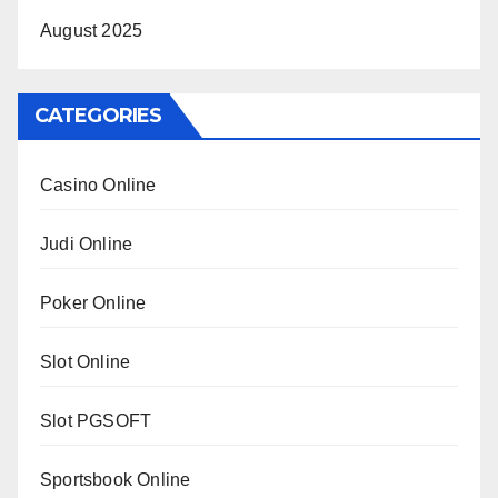
August 2025
CATEGORIES
Casino Online
Judi Online
Poker Online
Slot Online
Slot PGSOFT
Sportsbook Online