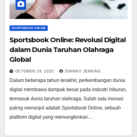
SPORTSBOOK ONLINE
Sportsbook Online: Revolusi Digital
dalam Dunia Taruhan Olahraga
Global
OCTOBER 19, 2025
JOHNNY JENKINS
Dalam beberapa tahun terakhir, perkembangan dunia
digital membawa dampak besar pada industri hiburan,
termasuk dunia taruhan olahraga. Salah satu inovasi
paling menonjol adalah Sportsbook Online, sebuah
platform digital yang memungkinkan…