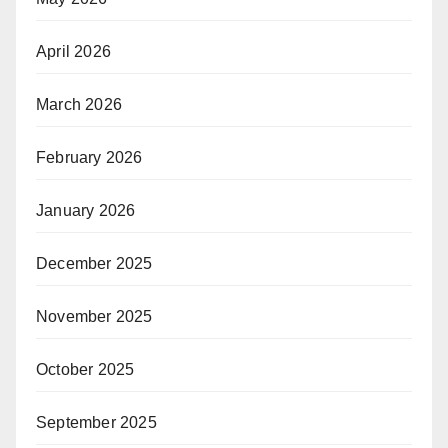
April 2026
March 2026
February 2026
January 2026
December 2025
November 2025
October 2025
September 2025