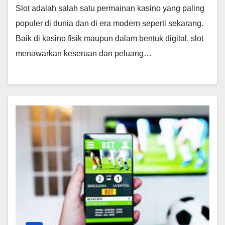
Slot adalah salah satu permainan kasino yang paling
populer di dunia dan di era modern seperti sekarang.
Baik di kasino fisik maupun dalam bentuk digital, slot
menawarkan keseruan dan peluang…