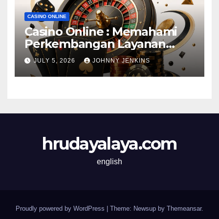
CASINO ONLINE
Casino Online : Memahami
Perkembangan Layanan
Hiburan Digital Berbasis
JULY 5, 2026
JOHNNY JENKINS
Internet
hrudayalaya.com
english
Proudly powered by WordPress
|
Theme: Newsup by
Themeansar
.