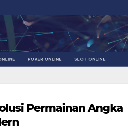
ONLINE
POKER ONLINE
SLOT ONLINE
volusi Permainan Angka
dern