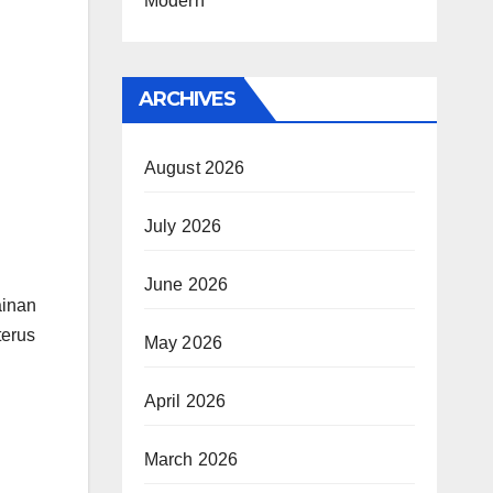
Modern
ARCHIVES
August 2026
July 2026
June 2026
ainan
terus
May 2026
April 2026
March 2026