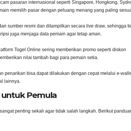
cam pasaran internasional seperti Singapore, Hongkong, Sydn
main memilih pasar dengan peluang menang yang paling sesua
dari sumber resmi dan ditampilkan secara live draw, sehingga t
ripsi juga menjaga data pemain agar tetap aman.
tform Togel Online sering memberikan promo seperti diskon
 memberikan nilai tambah bagi para pemain setia.
n penarikan bisa dapat dilakukan dengan cepat melalui e-walle
l lainnya.
e untuk Pemula
ngat penting sekali agar tidak salah langkah. Berikut pandua