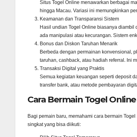
Situs Togel Online menawarkan berbagai ma
hingga Macau. Variasi ini memungkinkan pe
Keamanan dan Transparansi Sistem
Hasil undian Togel Online biasanya diambil 
ada manipulasi atau kecurangan. Sistem enk
Bonus dan Diskon Taruhan Menarik
Berbeda dengan permainan konvensional, pla
taruhan, cashback, atau hadiah referral. Ini
Transaksi Digital yang Praktis
Semua kegiatan keuangan seperti deposit da
transfer bank, atau metode pembayaran digita
Cara Bermain Togel Onlin
Bagi pemain baru, memahami cara bermain Togel sa
singkat yang bisa diikuti: