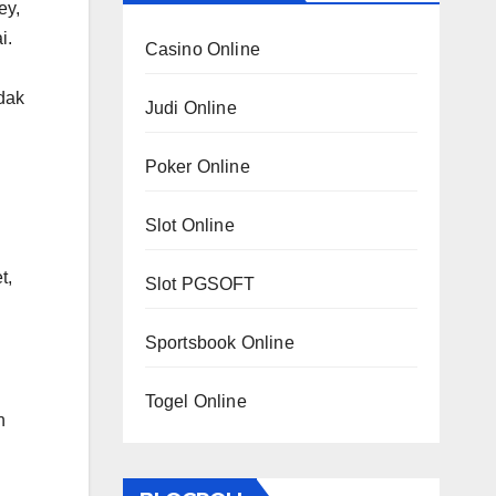
ey,
i.
Casino Online
idak
Judi Online
Poker Online
Slot Online
t,
Slot PGSOFT
Sportsbook Online
Togel Online
n