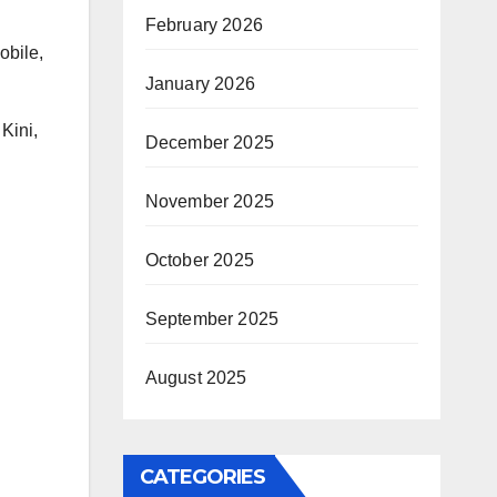
February 2026
obile,
January 2026
Kini,
December 2025
November 2025
October 2025
September 2025
August 2025
CATEGORIES