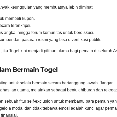
 banyak keunggulan yang membuatnya lebih diminati:
ntuk membeli kupon.
cara terenkripsi.
isis angka, hingga forum komunitas untuk berdiskusi.
umber dari pasaran resmi yang bisa diverifikasi publik.
jika Togel kini menjadi pilihan utama bagi pemain di seluruh As
lam Bermain Togel
nting untuk selalu bermain secara bertanggung jawab. Jangan
ghasilan utama, melainkan sebagai bentuk hiburan dan rekreas
n sebuah fitur self-exclusion untuk membantu para pemain ya
ngelola modal dan tidak terbawa emosi adalah kunci agar perm
inansial.