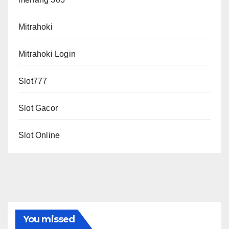
Mitrahoki
Mitrahoki Login
Slot777
Slot Gacor
Slot Online
You missed