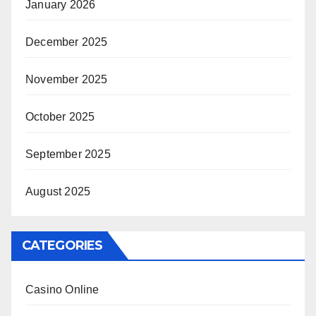
January 2026
December 2025
November 2025
October 2025
September 2025
August 2025
CATEGORIES
Casino Online