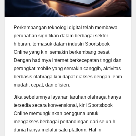
Perkembangan teknologi digital telah membawa
perubahan signifikan dalam berbagai sektor
hiburan, termasuk dalam industri Sportsbook
Online yang kini semakin berkembang pesat.
Dengan hadirnya internet berkecepatan tinggi dan
perangkat mobile yang semakin canggih, aktivitas
berbasis olahraga kini dapat diakses dengan lebih
mudah, cepat, dan efisien.
Jika sebelumnya layanan taruhan olahraga hanya
tersedia secara konvensional, kini Sportsbook
Online memungkinkan pengguna untuk
mengakses berbagai pertandingan dari seluruh
dunia hanya melalui satu platform. Hal ini