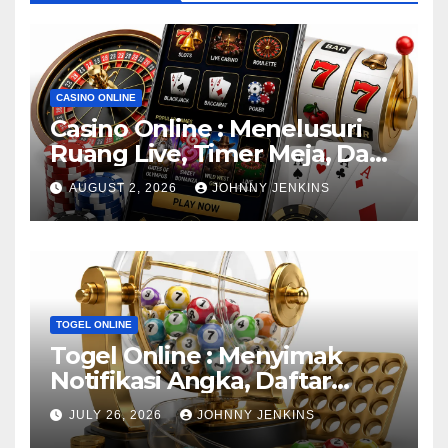
CASINO ONLINE
Casino Online : Menelusuri
Ruang Live, Timer Meja, Dan
Jarak Saat Layar Mulai Terlalu
AUGUST 2, 2026
JOHNNY JENKINS
Dekat
TOGEL ONLINE
Togel Online : Menyimak
Notifikasi Angka, Daftar
Pasaran, Dan Dugaan Yang
JULY 26, 2026
JOHNNY JENKINS
Mudah Membesar