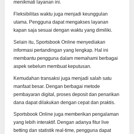
menikmati layanan ini.
Fleksibilitas waktu juga menjadi keunggulan
utama. Pengguna dapat mengakses layanan
kapan saja sesuai dengan waktu yang dimiliki.
Selain itu, Sportsbook Online menyediakan
informasi pertandingan yang lengkap. Hal ini
membantu pengguna dalam memahami berbagai
aspek sebelum membuat keputusan.
Kemudahan transaksi juga menjadi salah satu
manfaat besar. Dengan berbagai metode
pembayaran digital, proses deposit dan penarikan
dana dapat dilakukan dengan cepat dan praktis.
Sportsbook Online juga memberikan pengalaman
yang lebih interaktif. Dengan adanya fitur live
betting dan statistik real-time, pengguna dapat