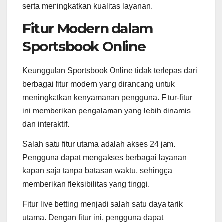
serta meningkatkan kualitas layanan.
Fitur Modern dalam
Sportsbook Online
Keunggulan Sportsbook Online tidak terlepas dari
berbagai fitur modern yang dirancang untuk
meningkatkan kenyamanan pengguna. Fitur-fitur
ini memberikan pengalaman yang lebih dinamis
dan interaktif.
Salah satu fitur utama adalah akses 24 jam.
Pengguna dapat mengakses berbagai layanan
kapan saja tanpa batasan waktu, sehingga
memberikan fleksibilitas yang tinggi.
Fitur live betting menjadi salah satu daya tarik
utama. Dengan fitur ini, pengguna dapat