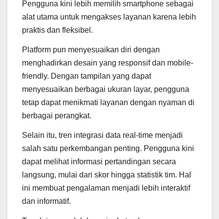
Pengguna kini lebih memilih smartphone sebagai
alat utama untuk mengakses layanan karena lebih
praktis dan fleksibel.
Platform pun menyesuaikan diri dengan
menghadirkan desain yang responsif dan mobile-
friendly. Dengan tampilan yang dapat
menyesuaikan berbagai ukuran layar, pengguna
tetap dapat menikmati layanan dengan nyaman di
berbagai perangkat.
Selain itu, tren integrasi data real-time menjadi
salah satu perkembangan penting. Pengguna kini
dapat melihat informasi pertandingan secara
langsung, mulai dari skor hingga statistik tim. Hal
ini membuat pengalaman menjadi lebih interaktif
dan informatif.