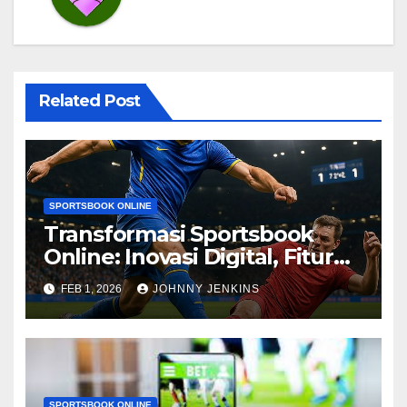
Related Post
SPORTSBOOK ONLINE
Transformasi Sportsbook
Online: Inovasi Digital, Fitur
Adaptif, dan Nilai Praktis bagi
FEB 1, 2026
JOHNNY JENKINS
Pengguna Modern
SPORTSBOOK ONLINE